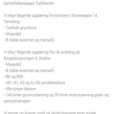
kontorfellesskapet Trafikkeriet.
Vi tilbyr følgende opplæring fra kontoret i Snorresgate 14,
Tønsberg:
- Trafikalt grunnkurs
- Mopedbil
- B (både automat og manuell)
Vi tilbyr følgende opplæring fra vår avdeling på
Borgeskogsvingen 3, Stokke:
- Mopedbil
- B (både automat og manuell)
- BE og B96
- MC (A1, A2 og A) OG utvidelseskurs
- Alle tyngre klasser
- 140 timer grunnutdanning og 35 timer etterutdanning gods- og
persontransport.
Vi henter og leverer også på skoler/hjemme etter avtale.