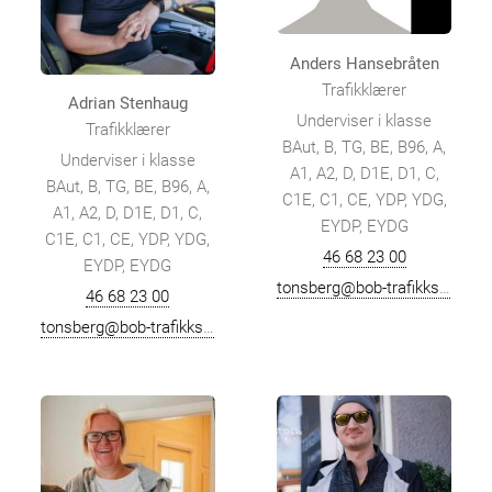
Anders Hansebråten
Trafikklærer
Adrian Stenhaug
Underviser i klasse
Trafikklærer
BAut, B, TG, BE, B96, A,
Underviser i klasse
A1, A2, D, D1E, D1, C,
BAut, B, TG, BE, B96, A,
C1E, C1, CE, YDP, YDG,
A1, A2, D, D1E, D1, C,
EYDP, EYDG
C1E, C1, CE, YDP, YDG,
46 68 23 00
EYDP, EYDG
tonsberg@bob-trafikkskole.no
46 68 23 00
tonsberg@bob-trafikkskole.no