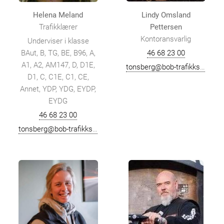
Lindy Omsland
Helena Meland
Pettersen
Trafikklærer
Kontoransvarlig
Underviser i klasse
46 68 23 00
BAut, B, TG, BE, B96, A,
A1, A2, AM147, D, D1E,
tonsberg@bob-trafikkskole.no
D1, C, C1E, C1, CE,
Annet, YDP, YDG, EYDP,
EYDG
46 68 23 00
tonsberg@bob-trafikkskole.no