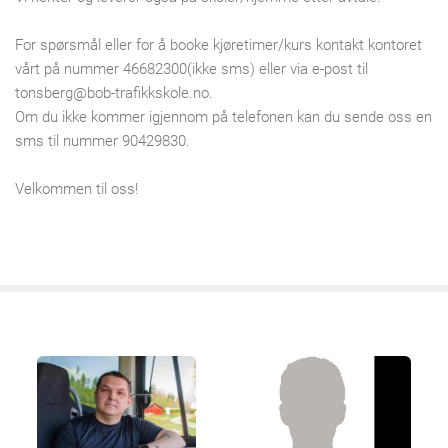
For spørsmål eller for å booke kjøretimer/kurs kontakt kontoret
vårt på nummer 46682300(ikke sms) eller via e-post til
tonsberg@bob-trafikkskole.no.
Om du ikke kommer igjennom på telefonen kan du sende oss en
sms til nummer 90429830.
Velkommen til oss!