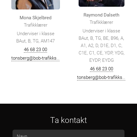
Raymond Dalseth
Mona Skjelbred
Trafikklærer
Trafikklærer
Underviser i klasse
Underviser i klasse
BAut, B, TG, BE, B96, A,
BAut, B, TG, AM147
A1, A2, D, D1E, D1, C,
46 68 23 00
C1E, C1, CE, YDP, YDG,
tonsberg@bob-trafikkskole.no
EYDP, EYDG
46 68 23 00
tonsberg@bob-trafikkskole.no
Ta kontakt