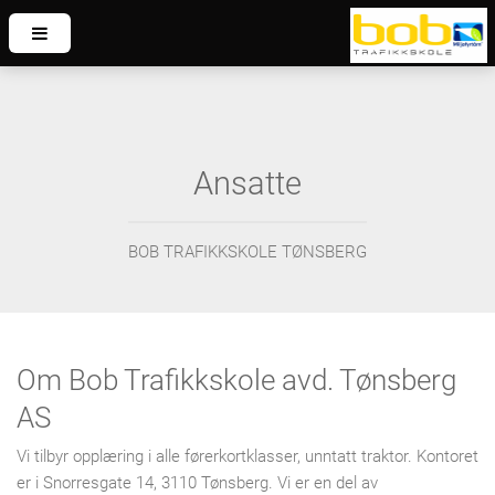
Ansatte
BOB TRAFIKKSKOLE TØNSBERG
Om Bob Trafikkskole avd. Tønsberg
AS
Vi tilbyr opplæring i alle førerkortklasser, unntatt traktor. Kontoret
er i Snorresgate 14, 3110 Tønsberg. Vi er en del av